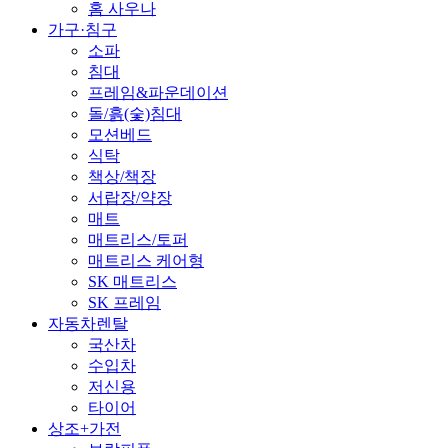
홈 사우나
가구·침구
소파
침대
프레임&파운데이션
돌/흙(숯)침대
모션베드
식탁
책상/책장
서랍장/약장
매트
매트리스/토퍼
매트리스 케어형
SK 매트리스
SK 프레임
자동차렌탈
국산차
수입차
저신용
타이어
상조+가전