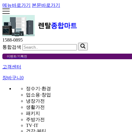
메뉴바로가기
본문바로가기
1588-0895
통합검색
이벤트/기획전
고객센터
장바구니
0
정수기·환경
업소용·창업
냉장가전
생활가전
패키지
주방가전
TV·IT
건강·뷰티