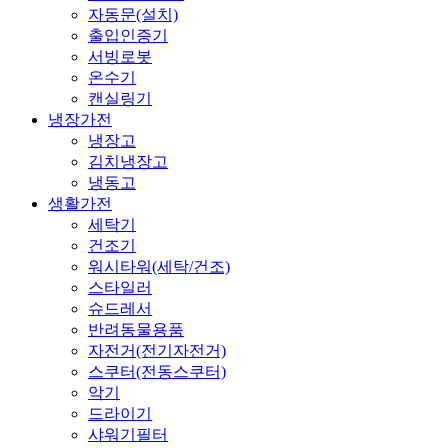
자동문(설치)
출입인증기
서빙로봇
온수기
캔실링기
냉장가전
냉장고
김치냉장고
냉동고
생활가전
세탁기
건조기
워시타워(세탁/건조)
스타일러
슈드레서
반려동물용품
자전거(전기자전거)
스쿠터(전동스쿠터)
악기
드라이기
샤워기필터