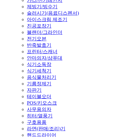
가스/전기레인지
제빙기/빙수기
슬러시기(음료디스펜서)
아이스크림 제조기
진공포장기
블랜더/그라인더
전기오븐
반죽발효기
프린터/스캐너
안마의자/샴푸대
식기소독장
식기세척기
음식물처리기
기름정제기
자판기
테이블오더
POS/키오스크
사무용의자
히터/열풍기
구호용품
라면(판매/조리)기
핸드드라이어