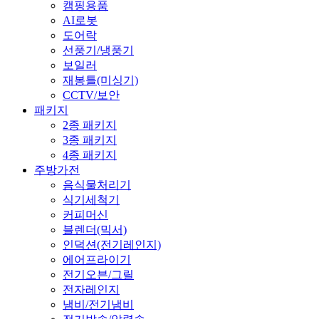
캠핑용품
AI로봇
도어락
선풍기/냉풍기
보일러
재봉틀(미싱기)
CCTV/보안
패키지
2종 패키지
3종 패키지
4종 패키지
주방가전
음식물처리기
식기세척기
커피머신
블렌더(믹서)
인덕션(전기레인지)
에어프라이기
전기오븐/그릴
전자레인지
냄비/전기냄비