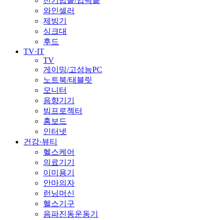
전기밥솥/압력솥
와인셀러
제빙기
싱크대
후드
TV·IT
TV
게이밍/고성능PC
노트북/태블릿
모니터
음향기기
빔프로젝터
홈보드
인터넷
건강·뷰티
헬스케어
의료기기
이미용기
안마의자
런닝머신
헬스기구
음파진동운동기