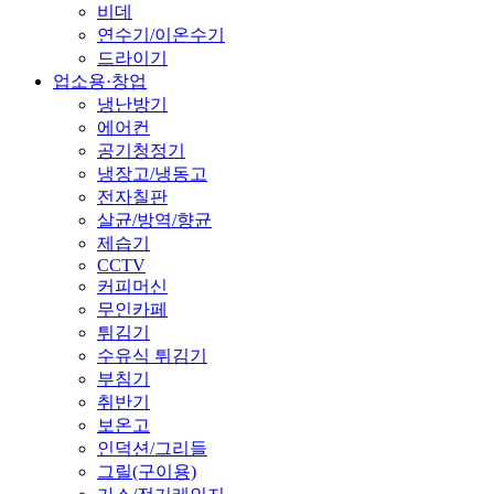
비데
연수기/이온수기
드라이기
업소용·창업
냉난방기
에어컨
공기청정기
냉장고/냉동고
전자칠판
살균/방역/향균
제습기
CCTV
커피머신
무인카페
튀김기
수유식 튀김기
부침기
취반기
보온고
인덕션/그리들
그릴(구이용)