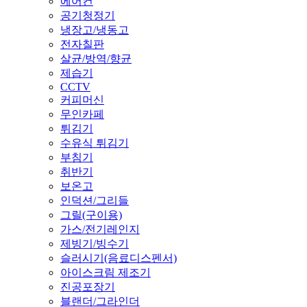
에어컨
공기청정기
냉장고/냉동고
전자칠판
살균/방역/향균
제습기
CCTV
커피머신
무인카페
튀김기
수유식 튀김기
부침기
취반기
보온고
인덕션/그리들
그릴(구이용)
가스/전기레인지
제빙기/빙수기
슬러시기(음료디스펜서)
아이스크림 제조기
진공포장기
블랜더/그라인더