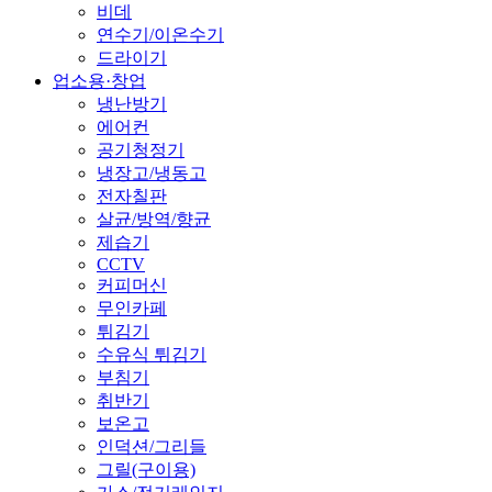
비데
연수기/이온수기
드라이기
업소용·창업
냉난방기
에어컨
공기청정기
냉장고/냉동고
전자칠판
살균/방역/향균
제습기
CCTV
커피머신
무인카페
튀김기
수유식 튀김기
부침기
취반기
보온고
인덕션/그리들
그릴(구이용)