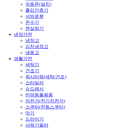
자동문(설치)
출입인증기
서빙로봇
온수기
캔실링기
냉장가전
냉장고
김치냉장고
냉동고
생활가전
세탁기
건조기
워시타워(세탁/건조)
스타일러
슈드레서
반려동물용품
자전거(전기자전거)
스쿠터(전동스쿠터)
악기
드라이기
샤워기필터