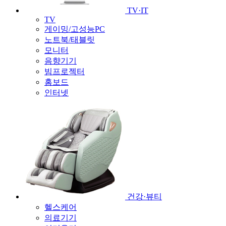
TV·IT
TV
게이밍/고성능PC
노트북/태블릿
모니터
음향기기
빔프로젝터
홈보드
인터넷
건강·뷰티
헬스케어
의료기기