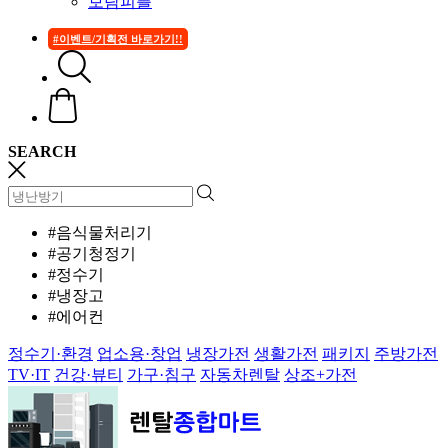
보람피플
#이벤트/기획전 바로가기!!
SEARCH
#음식물처리기
#공기청정기
#정수기
#냉장고
#에어컨
정수기·환경
업소용·창업
냉장가전
생활가전
패키지
주방가전
TV·IT
건강·뷰티
가구·침구
자동차렌탈
상조+가전