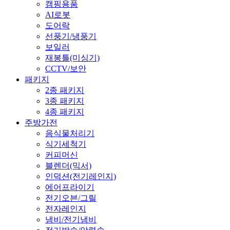
캠핑용품
AI로봇
도어락
선풍기/냉풍기
보일러
재봉틀(미싱기)
CCTV/보안
패키지
2종 패키지
3종 패키지
4종 패키지
주방가전
음식물처리기
식기세척기
커피머신
블렌더(믹서)
인덕션(전기레인지)
에어프라이기
전기오븐/그릴
전자레인지
냄비/전기냄비