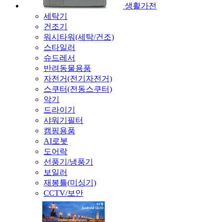
생활가전
세탁기
건조기
워시타워(세탁/건조)
스타일러
슈드레서
반려동물용품
자전거(전기자전거)
스쿠터(전동스쿠터)
악기
드라이기
샤워기필터
캠핑용품
AI로봇
도어락
선풍기/냉풍기
보일러
재봉틀(미싱기)
CCTV/보안