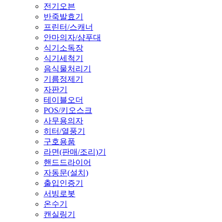
전기오븐
반죽발효기
프린터/스캐너
안마의자/샴푸대
식기소독장
식기세척기
음식물처리기
기름정제기
자판기
테이블오더
POS/키오스크
사무용의자
히터/열풍기
구호용품
라면(판매/조리)기
핸드드라이어
자동문(설치)
출입인증기
서빙로봇
온수기
캔실링기