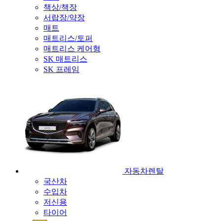
책상/책장
서랍장/약장
매트
매트리스/토퍼
매트리스 케어형
SK 매트리스
SK 프레임
자동차렌탈
국산차
수입차
저신용
타이어