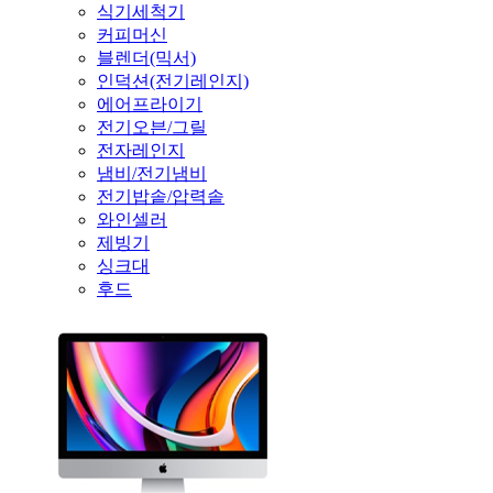
식기세척기
커피머신
블렌더(믹서)
인덕션(전기레인지)
에어프라이기
전기오븐/그릴
전자레인지
냄비/전기냄비
전기밥솥/압력솥
와인셀러
제빙기
싱크대
후드