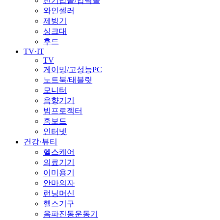
전기밥솥/압력솥
와인셀러
제빙기
싱크대
후드
TV·IT
TV
게이밍/고성능PC
노트북/태블릿
모니터
음향기기
빔프로젝터
홈보드
인터넷
건강·뷰티
헬스케어
의료기기
이미용기
안마의자
런닝머신
헬스기구
음파진동운동기