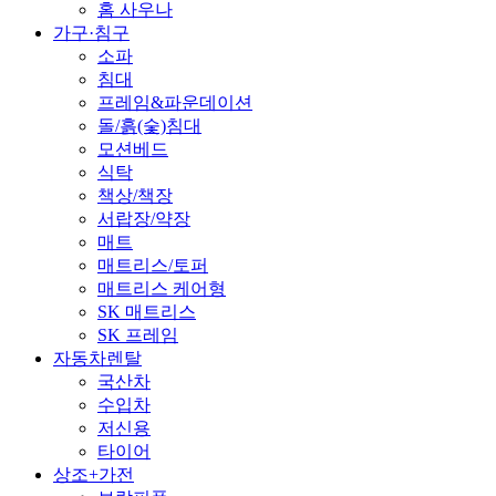
홈 사우나
가구·침구
소파
침대
프레임&파운데이션
돌/흙(숯)침대
모션베드
식탁
책상/책장
서랍장/약장
매트
매트리스/토퍼
매트리스 케어형
SK 매트리스
SK 프레임
자동차렌탈
국산차
수입차
저신용
타이어
상조+가전