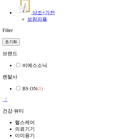
상조+가전
보람피플
Filter
초기화
브랜드
비에스소닉
렌탈사
BS ON
(1)
〈
건강·뷰티
헬스케어
의료기기
이미용기