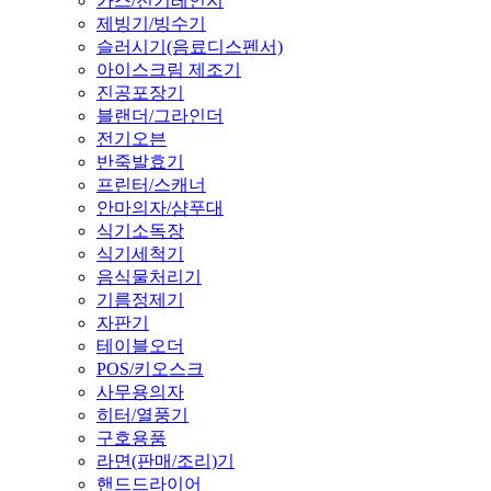
가스/전기레인지
제빙기/빙수기
슬러시기(음료디스펜서)
아이스크림 제조기
진공포장기
블랜더/그라인더
전기오븐
반죽발효기
프린터/스캐너
안마의자/샴푸대
식기소독장
식기세척기
음식물처리기
기름정제기
자판기
테이블오더
POS/키오스크
사무용의자
히터/열풍기
구호용품
라면(판매/조리)기
핸드드라이어