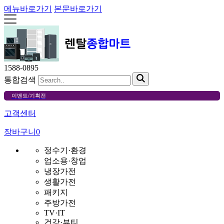
메뉴바로가기
본문바로가기
1588-0895
통합검색
이벤트/기획전
고객센터
장바구니
0
정수기·환경
업소용·창업
냉장가전
생활가전
패키지
주방가전
TV·IT
건강·뷰티