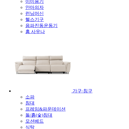
이미용기
안마의자
런닝머신
헬스기구
음파진동운동기
홈 사우나
가구·침구
소파
침대
프레임&파운데이션
돌/흙(숯)침대
모션베드
식탁