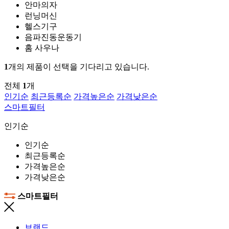
안마의자
런닝머신
헬스기구
음파진동운동기
홈 사우나
1
개의 제품이 선택을 기다리고 있습니다.
전체
1
개
인기순
최근등록순
가격높은순
가격낮은순
스마트필터
인기순
인기순
최근등록순
가격높은순
가격낮은순
스마트필터
브랜드